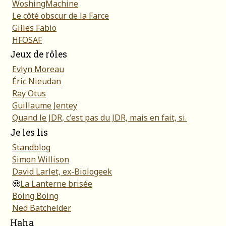
WoshingMachine
Le côté obscur de la Farce
Gilles Fabio
HFOSAF
Jeux de rôles
Evlyn Moreau
Éric Nieudan
Ray Otus
Guillaume Jentey
Quand le JDR, c'est pas du JDR, mais en fait, si.
Je les lis
Standblog
Simon Willison
David Larlet, ex-Biologeek
🧟
La Lanterne brisée
Boing Boing
Ned Batchelder
Haha