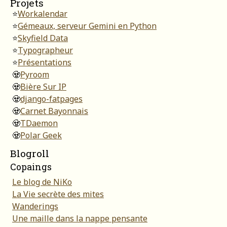
Projets
⭐
Workalendar
⭐
Gémeaux, serveur Gemini en Python
⭐
Skyfield Data
⭐
Typographeur
⭐
Présentations
🧟
Pyroom
🧟
Bière Sur IP
🧟
django-fatpages
🧟
Carnet Bayonnais
🧟
TDaemon
🧟
Polar Geek
Blogroll
Copaings
Le blog de NiKo
La Vie secrète des mites
Wanderings
Une maille dans la nappe pensante