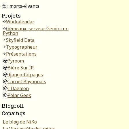
🧟 : morts-vivants
Projets
⭐
Workalendar
⭐
Gémeaux, serveur Gemini en
Python
⭐
Skyfield Data
⭐
Typographeur
⭐
Présentations
🧟
Pyroom
🧟
Bière Sur IP
🧟
django-fatpages
🧟
Carnet Bayonnais
🧟
TDaemon
🧟
Polar Geek
Blogroll
Copaings
Le blog de NiKo
La Vie secrète des mites