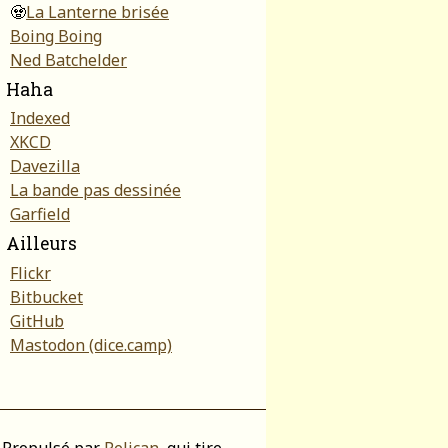
🧟
La Lanterne brisée
Boing Boing
Ned Batchelder
Haha
Indexed
XKCD
Davezilla
La bande pas dessinée
Garfield
Ailleurs
Flickr
Bitbucket
GitHub
Mastodon (dice.camp)