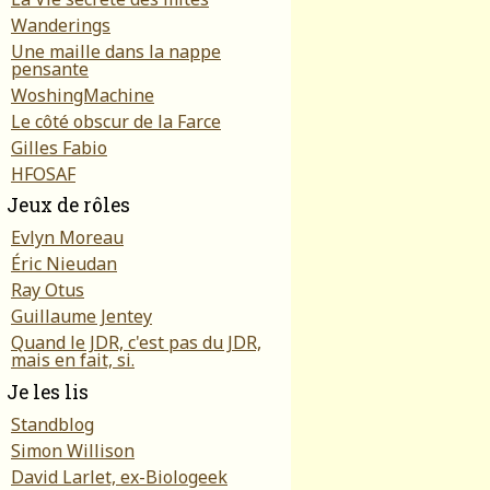
Wanderings
Une maille dans la nappe
pensante
WoshingMachine
Le côté obscur de la Farce
Gilles Fabio
HFOSAF
Jeux de rôles
Evlyn Moreau
Éric Nieudan
Ray Otus
Guillaume Jentey
Quand le JDR, c'est pas du JDR,
mais en fait, si.
Je les lis
Standblog
Simon Willison
David Larlet, ex-Biologeek