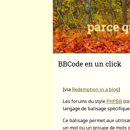
parce q
BBCode en un click
[via
Redemption in a blog
]
Les forums du style
PHPBB
(co
langage de balisage spécifiqu
Ce balisage permet aux utilis
un mot ou un groupe de mots de