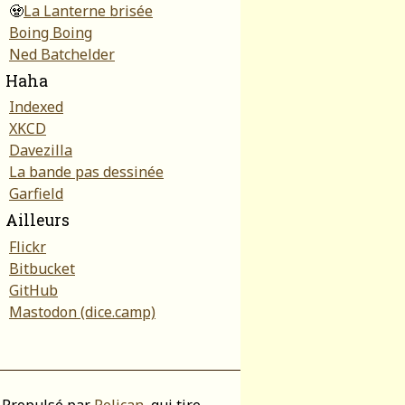
🧟
La Lanterne brisée
Boing Boing
Ned Batchelder
Haha
Indexed
XKCD
Davezilla
La bande pas dessinée
Garfield
Ailleurs
Flickr
Bitbucket
GitHub
Mastodon (dice.camp)