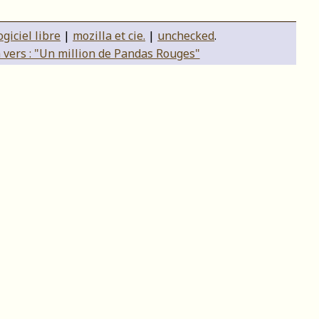
ogiciel libre
|
mozilla et cie.
|
unchecked
.
 vers : "Un million de Pandas Rouges"