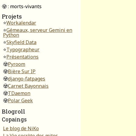
🧟 : morts-vivants
Projets
⭐
Workalendar
⭐
Gémeaux, serveur Gemini en
Python
⭐
Skyfield Data
⭐
Typographeur
⭐
Présentations
🧟
Pyroom
🧟
Bière Sur IP
🧟
django-fatpages
🧟
Carnet Bayonnais
🧟
TDaemon
🧟
Polar Geek
Blogroll
Copaings
Le blog de NiKo
La Vie secrète des mites