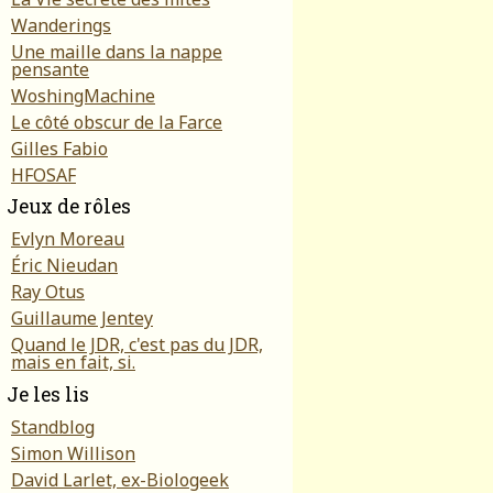
Wanderings
Une maille dans la nappe
pensante
WoshingMachine
Le côté obscur de la Farce
Gilles Fabio
HFOSAF
Jeux de rôles
Evlyn Moreau
Éric Nieudan
Ray Otus
Guillaume Jentey
Quand le JDR, c'est pas du JDR,
mais en fait, si.
Je les lis
Standblog
Simon Willison
David Larlet, ex-Biologeek