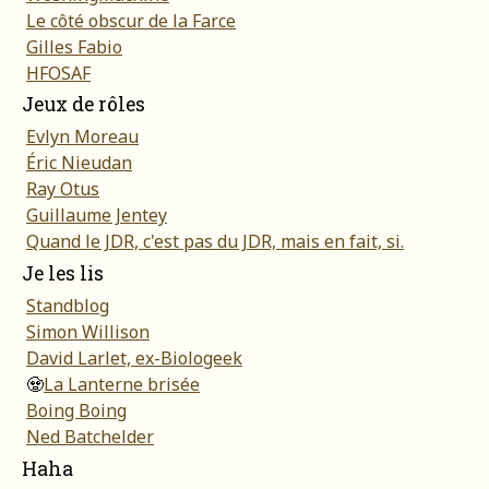
Le côté obscur de la Farce
Gilles Fabio
HFOSAF
Jeux de rôles
Evlyn Moreau
Éric Nieudan
Ray Otus
Guillaume Jentey
Quand le JDR, c'est pas du JDR, mais en fait, si.
Je les lis
Standblog
Simon Willison
David Larlet, ex-Biologeek
🧟
La Lanterne brisée
Boing Boing
Ned Batchelder
Haha