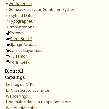
⭐
Workalendar
⭐
Gémeaux, serveur Gemini en Python
⭐
Skyfield Data
⭐
Typographeur
⭐
Présentations
🧟
Pyroom
🧟
Bière Sur IP
🧟
django-fatpages
🧟
Carnet Bayonnais
🧟
TDaemon
🧟
Polar Geek
Blogroll
Copaings
Le blog de NiKo
La Vie secrète des mites
Wanderings
Une maille dans la nappe pensante
WoshingMachine