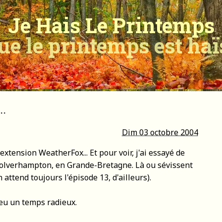
Je Hais Le Printemps
ue le printemps est ha
..
Dim 03 octobre 2004
'extension WeatherFox... Et pour voir, j'ai essayé de
 Wolverhampton, en Grande-Bretagne. Là ou sévissent
 attend toujours l'épisode 13, d'ailleurs).
 eu un temps radieux.