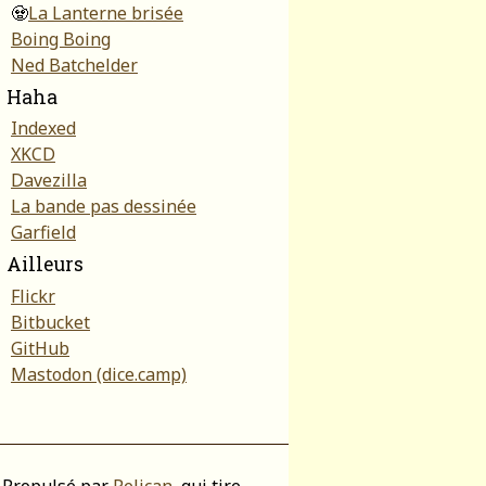
🧟
La Lanterne brisée
Boing Boing
Ned Batchelder
Haha
Indexed
XKCD
Davezilla
La bande pas dessinée
Garfield
Ailleurs
Flickr
Bitbucket
GitHub
Mastodon (dice.camp)