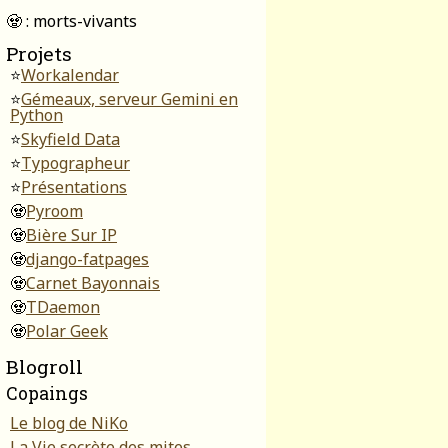
🧟 : morts-vivants
Projets
⭐
Workalendar
⭐
Gémeaux, serveur Gemini en
Python
⭐
Skyfield Data
⭐
Typographeur
⭐
Présentations
🧟
Pyroom
🧟
Bière Sur IP
🧟
django-fatpages
🧟
Carnet Bayonnais
🧟
TDaemon
🧟
Polar Geek
Blogroll
Copaings
Le blog de NiKo
La Vie secrète des mites