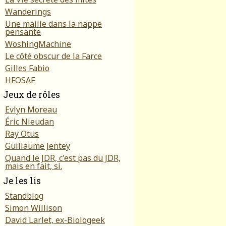
Wanderings
Une maille dans la nappe
pensante
WoshingMachine
Le côté obscur de la Farce
Gilles Fabio
HFOSAF
Jeux de rôles
Evlyn Moreau
Éric Nieudan
Ray Otus
Guillaume Jentey
Quand le JDR, c'est pas du JDR,
mais en fait, si.
Je les lis
Standblog
Simon Willison
David Larlet, ex-Biologeek