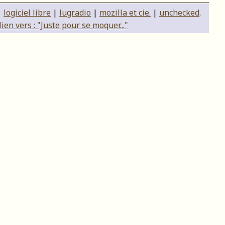
|
logiciel libre
|
lugradio
|
mozilla et cie.
|
unchecked
.
en vers : "Juste pour se moquer..."