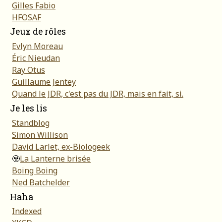
Gilles Fabio
HFOSAF
Jeux de rôles
Evlyn Moreau
Éric Nieudan
Ray Otus
Guillaume Jentey
Quand le JDR, c'est pas du JDR, mais en fait, si.
Je les lis
Standblog
Simon Willison
David Larlet, ex-Biologeek
🧟
La Lanterne brisée
Boing Boing
Ned Batchelder
Haha
Indexed