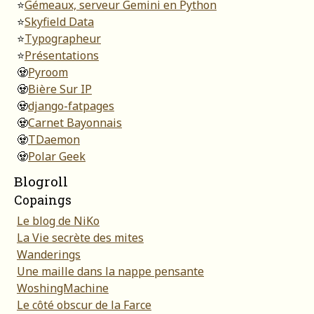
⭐
Gémeaux, serveur Gemini en Python
⭐
Skyfield Data
⭐
Typographeur
⭐
Présentations
🧟
Pyroom
🧟
Bière Sur IP
🧟
django-fatpages
🧟
Carnet Bayonnais
🧟
TDaemon
🧟
Polar Geek
Blogroll
Copaings
Le blog de NiKo
La Vie secrète des mites
Wanderings
Une maille dans la nappe pensante
WoshingMachine
Le côté obscur de la Farce