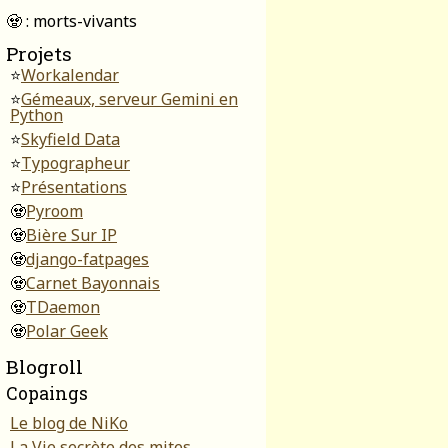
🧟 : morts-vivants
Projets
⭐
Workalendar
⭐
Gémeaux, serveur Gemini en
Python
⭐
Skyfield Data
⭐
Typographeur
⭐
Présentations
🧟
Pyroom
🧟
Bière Sur IP
🧟
django-fatpages
🧟
Carnet Bayonnais
🧟
TDaemon
🧟
Polar Geek
Blogroll
Copaings
Le blog de NiKo
La Vie secrète des mites