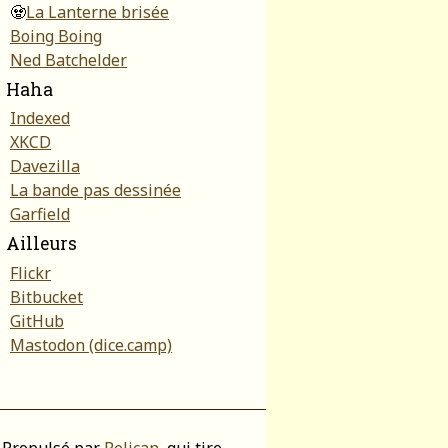
🧟
La Lanterne brisée
Boing Boing
Ned Batchelder
Haha
Indexed
XKCD
Davezilla
La bande pas dessinée
Garfield
Ailleurs
Flickr
Bitbucket
GitHub
Mastodon (dice.camp)