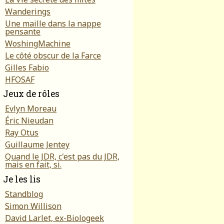
Wanderings
Une maille dans la nappe
pensante
WoshingMachine
Le côté obscur de la Farce
Gilles Fabio
HFOSAF
Jeux de rôles
Evlyn Moreau
Éric Nieudan
Ray Otus
Guillaume Jentey
Quand le JDR, c'est pas du JDR,
mais en fait, si.
Je les lis
Standblog
Simon Willison
David Larlet, ex-Biologeek