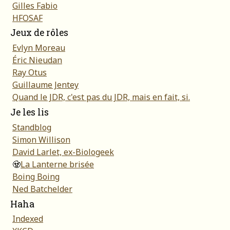
Gilles Fabio
HFOSAF
Jeux de rôles
Evlyn Moreau
Éric Nieudan
Ray Otus
Guillaume Jentey
Quand le JDR, c'est pas du JDR, mais en fait, si.
Je les lis
Standblog
Simon Willison
David Larlet, ex-Biologeek
🧟
La Lanterne brisée
Boing Boing
Ned Batchelder
Haha
Indexed