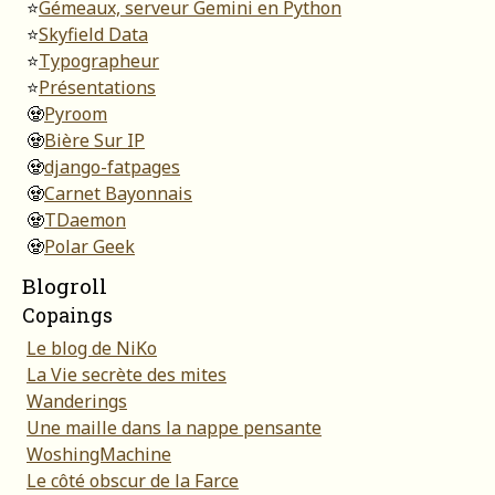
⭐
Gémeaux, serveur Gemini en Python
⭐
Skyfield Data
⭐
Typographeur
⭐
Présentations
🧟
Pyroom
🧟
Bière Sur IP
🧟
django-fatpages
🧟
Carnet Bayonnais
🧟
TDaemon
🧟
Polar Geek
Blogroll
Copaings
Le blog de NiKo
La Vie secrète des mites
Wanderings
Une maille dans la nappe pensante
WoshingMachine
Le côté obscur de la Farce