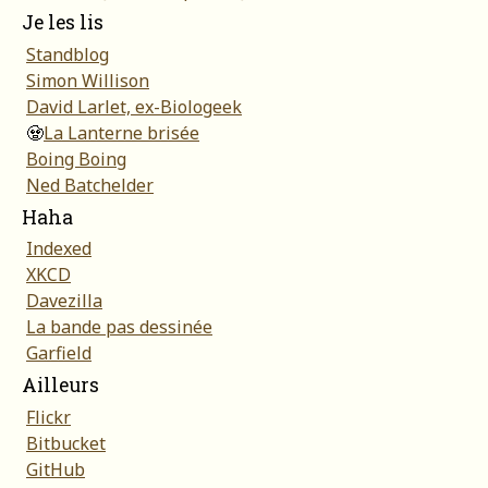
Je les lis
Standblog
Simon Willison
David Larlet, ex-Biologeek
🧟
La Lanterne brisée
Boing Boing
Ned Batchelder
Haha
Indexed
XKCD
Davezilla
La bande pas dessinée
Garfield
Ailleurs
Flickr
Bitbucket
GitHub