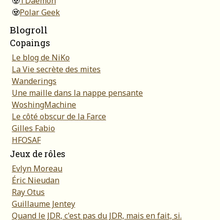
🧟
TDaemon
🧟
Polar Geek
Blogroll
Copaings
Le blog de NiKo
La Vie secrète des mites
Wanderings
Une maille dans la nappe pensante
WoshingMachine
Le côté obscur de la Farce
Gilles Fabio
HFOSAF
Jeux de rôles
Evlyn Moreau
Éric Nieudan
Ray Otus
Guillaume Jentey
Quand le JDR, c'est pas du JDR, mais en fait, si.