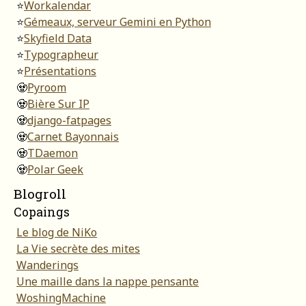
⭐
Workalendar
⭐
Gémeaux, serveur Gemini en Python
⭐
Skyfield Data
⭐
Typographeur
⭐
Présentations
🧟
Pyroom
🧟
Bière Sur IP
🧟
django-fatpages
🧟
Carnet Bayonnais
🧟
TDaemon
🧟
Polar Geek
Blogroll
Copaings
Le blog de NiKo
La Vie secrète des mites
Wanderings
Une maille dans la nappe pensante
WoshingMachine