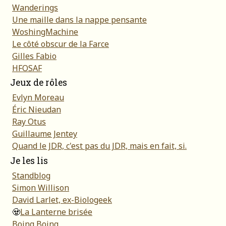
Wanderings
Une maille dans la nappe pensante
WoshingMachine
Le côté obscur de la Farce
Gilles Fabio
HFOSAF
Jeux de rôles
Evlyn Moreau
Éric Nieudan
Ray Otus
Guillaume Jentey
Quand le JDR, c'est pas du JDR, mais en fait, si.
Je les lis
Standblog
Simon Willison
David Larlet, ex-Biologeek
🧟
La Lanterne brisée
Boing Boing