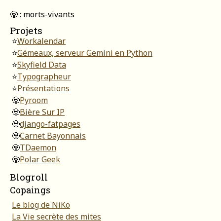
🧟 : morts-vivants
Projets
⭐
Workalendar
⭐
Gémeaux, serveur Gemini en Python
⭐
Skyfield Data
⭐
Typographeur
⭐
Présentations
🧟
Pyroom
🧟
Bière Sur IP
🧟
django-fatpages
🧟
Carnet Bayonnais
🧟
TDaemon
🧟
Polar Geek
Blogroll
Copaings
Le blog de NiKo
La Vie secrète des mites