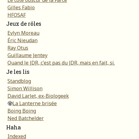
Gilles Fabio
HFOSAF
Jeux de rôles
Evlyn Moreau
Éric Nieudan
Ray Otus
Guillaume Jentey
Quand le JDR, c'est pas du JDR, mais en fait, si.
Je les lis
Standblog
Simon Willison
David Larlet, ex-Biologeek
🧟
La Lanterne brisée
Boing Boing
Ned Batchelder
Haha
Indexed