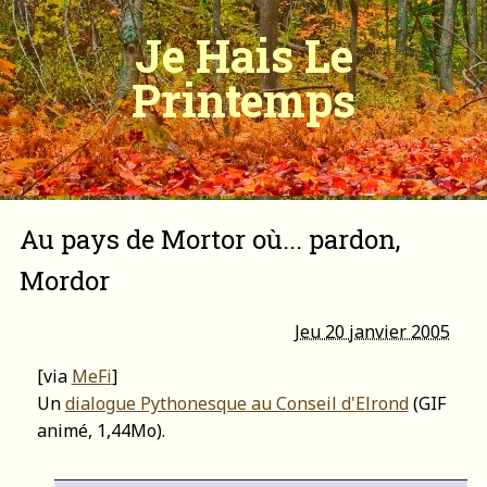
Je Hais Le
Printemps
Au pays de Mortor où... pardon,
Mordor
Jeu 20 janvier 2005
[via
MeFi
]
Un
dialogue Pythonesque au Conseil d'Elrond
(GIF
animé, 1,44Mo).