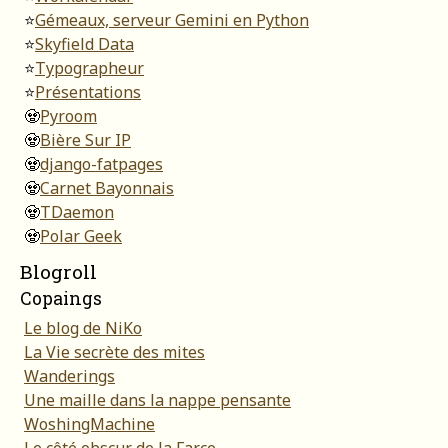
⭐
Gémeaux, serveur Gemini en Python
⭐
Skyfield Data
⭐
Typographeur
⭐
Présentations
🧟
Pyroom
🧟
Bière Sur IP
🧟
django-fatpages
🧟
Carnet Bayonnais
🧟
TDaemon
🧟
Polar Geek
Blogroll
Copaings
Le blog de NiKo
La Vie secrète des mites
Wanderings
Une maille dans la nappe pensante
WoshingMachine
Le côté obscur de la Farce