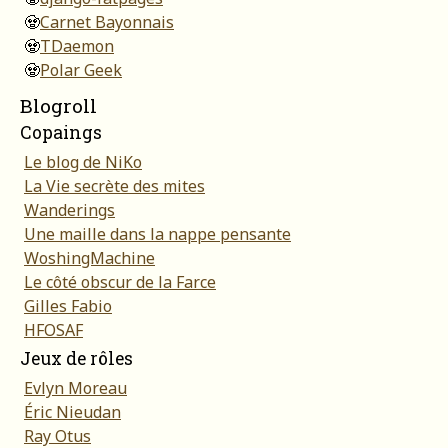
🧟
Carnet Bayonnais
🧟
TDaemon
🧟
Polar Geek
Blogroll
Copaings
Le blog de NiKo
La Vie secrète des mites
Wanderings
Une maille dans la nappe pensante
WoshingMachine
Le côté obscur de la Farce
Gilles Fabio
HFOSAF
Jeux de rôles
Evlyn Moreau
Éric Nieudan
Ray Otus