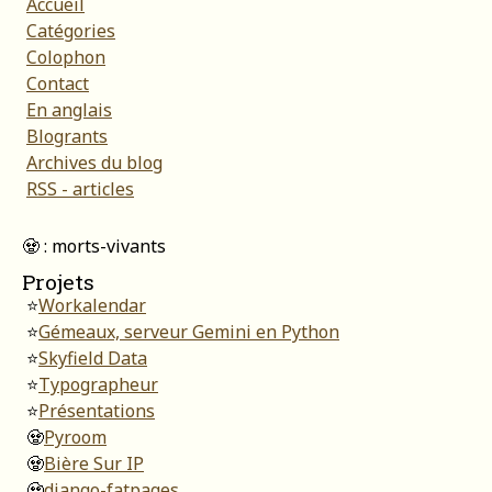
Accueil
Catégories
Colophon
Contact
En anglais
Blogrants
Archives du blog
RSS - articles
🧟 : morts-vivants
Projets
⭐
Workalendar
⭐
Gémeaux, serveur Gemini en Python
⭐
Skyfield Data
⭐
Typographeur
⭐
Présentations
🧟
Pyroom
🧟
Bière Sur IP
🧟
django-fatpages