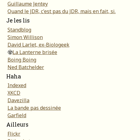
Guillaume Jentey
Quand le JDR, c'est pas du JDR, mais en fait, si.
Je les lis
Standblog
Simon Willison
David Larlet, ex-Biologeek
🧟
La Lanterne brisée
Boing Boing
Ned Batchelder
Haha
Indexed
XKCD
Davezilla
La bande pas dessinée
Garfield
Ailleurs
Flickr