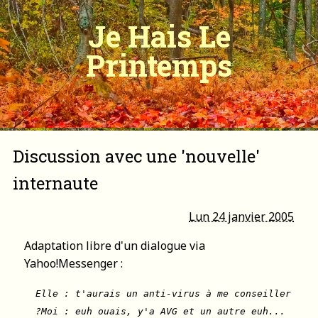
Je Hais Le
Printemps
Discussion avec une 'nouvelle'
internaute
Lun 24 janvier 2005
Adaptation libre d'un dialogue via
Yahoo!Messenger :
Elle : t'aurais un anti-virus à me conseiller
?Moi : euh ouais, y'a AVG et un autre euh...