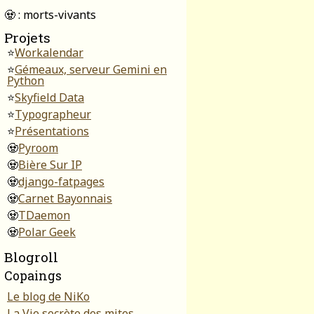
🧟 : morts-vivants
Projets
⭐
Workalendar
⭐
Gémeaux, serveur Gemini en
Python
⭐
Skyfield Data
⭐
Typographeur
⭐
Présentations
🧟
Pyroom
🧟
Bière Sur IP
🧟
django-fatpages
🧟
Carnet Bayonnais
🧟
TDaemon
🧟
Polar Geek
Blogroll
Copaings
Le blog de NiKo
La Vie secrète des mites