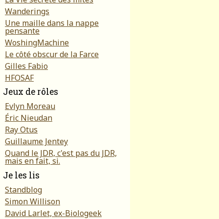
Wanderings
Une maille dans la nappe
pensante
WoshingMachine
Le côté obscur de la Farce
Gilles Fabio
HFOSAF
Jeux de rôles
Evlyn Moreau
Éric Nieudan
Ray Otus
Guillaume Jentey
Quand le JDR, c'est pas du JDR,
mais en fait, si.
Je les lis
Standblog
Simon Willison
David Larlet, ex-Biologeek