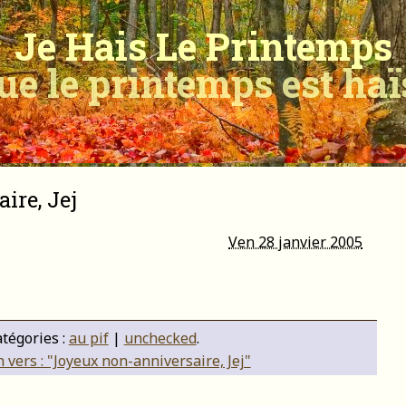
Je Hais Le Printemps
ue le printemps est ha
ire, Jej
Ven 28 janvier 2005
tégories :
au pif
|
unchecked
.
 vers : "Joyeux non-anniversaire, Jej"