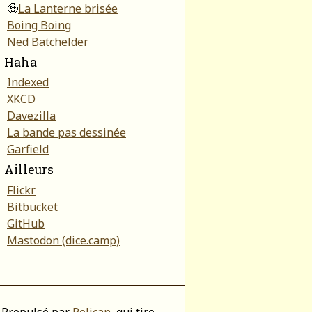
🧟
La Lanterne brisée
Boing Boing
Ned Batchelder
Haha
Indexed
XKCD
Davezilla
La bande pas dessinée
Garfield
Ailleurs
Flickr
Bitbucket
GitHub
Mastodon (dice.camp)