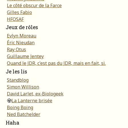
Le côté obscur de la Farce
Gilles Fabio
HFOSAF
Jeux de rôles
Evlyn Moreau
Éric Nieudan
Ray Otus
Guillaume Jentey
Quand le JDR, c'est pas du JDR, mais en fait, si.
Je les lis
Standblog
Simon Willison
David Larlet, ex-Biologeek
🧟
La Lanterne brisée
Boing Boing
Ned Batchelder
Haha