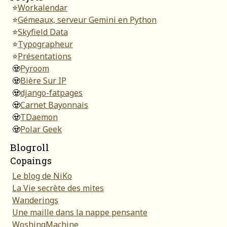
⭐
Workalendar
⭐
Gémeaux, serveur Gemini en Python
⭐
Skyfield Data
⭐
Typographeur
⭐
Présentations
🧟
Pyroom
🧟
Bière Sur IP
🧟
django-fatpages
🧟
Carnet Bayonnais
🧟
TDaemon
🧟
Polar Geek
Blogroll
Copaings
Le blog de NiKo
La Vie secrète des mites
Wanderings
Une maille dans la nappe pensante
WoshingMachine