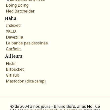
Boing Boing
Ned Batchelder
Haha
Indexed
XKCD
Davezilla
La bande pas dessinée
Garfield
Ailleurs
Flickr
Bitbucket
GitHub
Mastodon (dice.camp)
© de 2004 à nos jours - Bruno Bord, alias No`. Ce