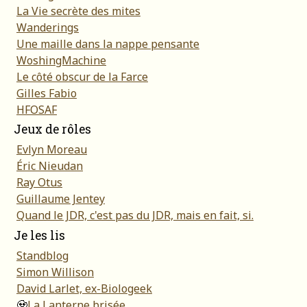
La Vie secrète des mites
Wanderings
Une maille dans la nappe pensante
WoshingMachine
Le côté obscur de la Farce
Gilles Fabio
HFOSAF
Jeux de rôles
Evlyn Moreau
Éric Nieudan
Ray Otus
Guillaume Jentey
Quand le JDR, c'est pas du JDR, mais en fait, si.
Je les lis
Standblog
Simon Willison
David Larlet, ex-Biologeek
🧟
La Lanterne brisée