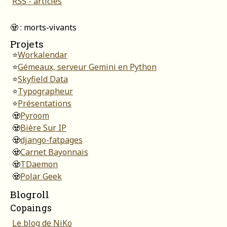
RSS - articles
🧟 : morts-vivants
Projets
⭐
Workalendar
⭐
Gémeaux, serveur Gemini en Python
⭐
Skyfield Data
⭐
Typographeur
⭐
Présentations
🧟
Pyroom
🧟
Bière Sur IP
🧟
django-fatpages
🧟
Carnet Bayonnais
🧟
TDaemon
🧟
Polar Geek
Blogroll
Copaings
Le blog de NiKo