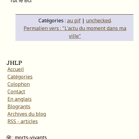
fut le BO.
Catégories :
au pif
|
unchecked
.
Permalien vers : "L'actu du moment dans ma
ville"
JHLP
Accueil
Catégories
Colophon
Contact
En anglais
Blogrants
Archives du blog
RSS - articles
🧟 : morts-vivants