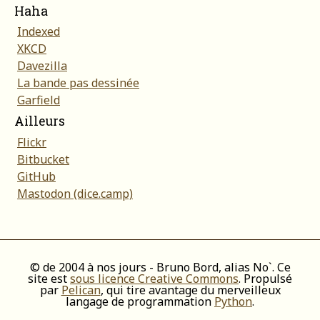
Haha
Indexed
XKCD
Davezilla
La bande pas dessinée
Garfield
Ailleurs
Flickr
Bitbucket
GitHub
Mastodon (dice.camp)
© de 2004 à nos jours - Bruno Bord, alias No`. Ce
site est
sous licence Creative Commons
. Propulsé
par
Pelican
, qui tire avantage du merveilleux
langage de programmation
Python
.