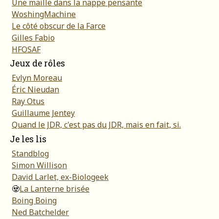
Une maille dans la nappe pensante
WoshingMachine
Le côté obscur de la Farce
Gilles Fabio
HFOSAF
Jeux de rôles
Evlyn Moreau
Éric Nieudan
Ray Otus
Guillaume Jentey
Quand le JDR, c'est pas du JDR, mais en fait, si.
Je les lis
Standblog
Simon Willison
David Larlet, ex-Biologeek
🧟
La Lanterne brisée
Boing Boing
Ned Batchelder