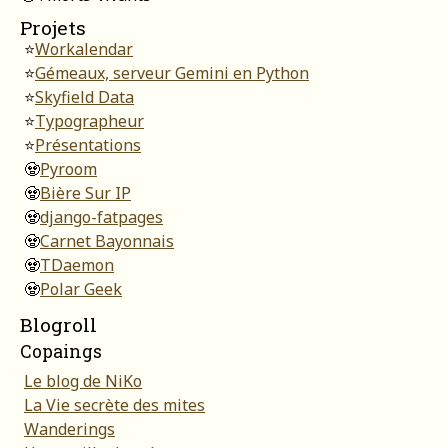
Projets
⭐
Workalendar
⭐
Gémeaux, serveur Gemini en Python
⭐
Skyfield Data
⭐
Typographeur
⭐
Présentations
🧟
Pyroom
🧟
Bière Sur IP
🧟
django-fatpages
🧟
Carnet Bayonnais
🧟
TDaemon
🧟
Polar Geek
Blogroll
Copaings
Le blog de NiKo
La Vie secrète des mites
Wanderings