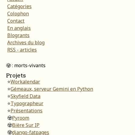
Catégories
Colophon
Contact
En anglais
Blogrants
Archives du blog
RSS - articles
🧟 : morts-vivants
Projets
⭐
Workalendar
⭐
Gémeaux, serveur Gemini en Python
⭐
Skyfield Data
⭐
Typographeur
⭐
Présentations
🧟
Pyroom
🧟
Bière Sur IP
🧟
django-fatpages