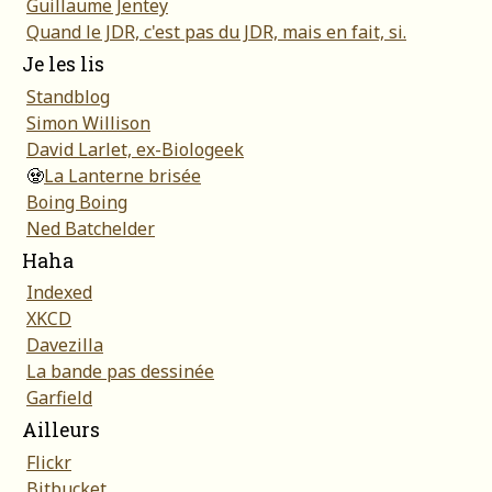
Guillaume Jentey
Quand le JDR, c'est pas du JDR, mais en fait, si.
Je les lis
Standblog
Simon Willison
David Larlet, ex-Biologeek
🧟
La Lanterne brisée
Boing Boing
Ned Batchelder
Haha
Indexed
XKCD
Davezilla
La bande pas dessinée
Garfield
Ailleurs
Flickr
Bitbucket