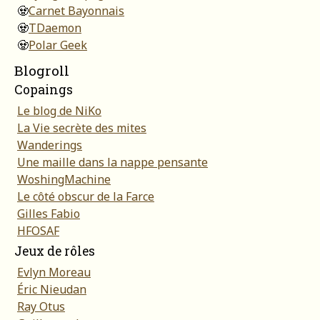
🧟
Carnet Bayonnais
🧟
TDaemon
🧟
Polar Geek
Blogroll
Copaings
Le blog de NiKo
La Vie secrète des mites
Wanderings
Une maille dans la nappe pensante
WoshingMachine
Le côté obscur de la Farce
Gilles Fabio
HFOSAF
Jeux de rôles
Evlyn Moreau
Éric Nieudan
Ray Otus