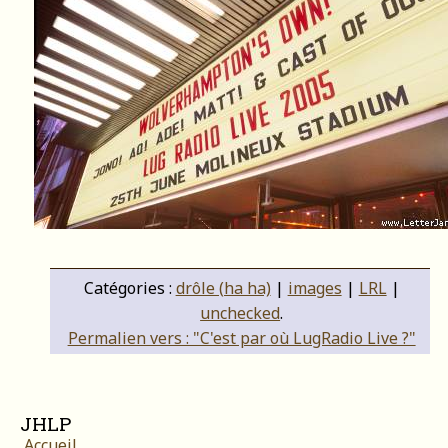
Catégories :
drôle (ha ha)
|
images
|
LRL
|
unchecked
.
Permalien vers : "C'est par où LugRadio Live ?"
JHLP
Accueil