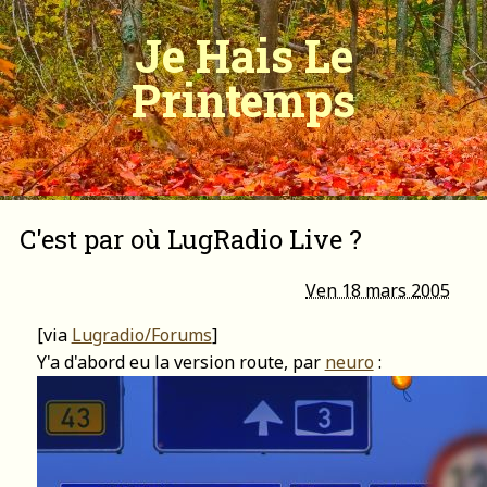
Je Hais Le
Printemps
C'est par où LugRadio Live ?
Ven 18 mars 2005
[via
Lugradio/Forums
]
Y'a d'abord eu la version route, par
neuro
: