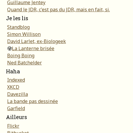
Guillaume Jentey
Quand le JDR, c'est pas du JDR, mais en fait, si.
Je les lis
Standblog
Simon Willison
David Larlet, ex-Biologeek
🧟
La Lanterne brisée
Boing Boing
Ned Batchelder
Haha
Indexed
XKCD
Davezilla
La bande pas dessinée
Garfield
Ailleurs
Flickr