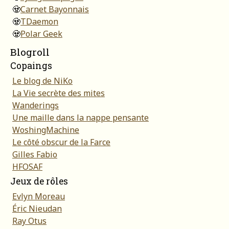
🧟
Carnet Bayonnais
🧟
TDaemon
🧟
Polar Geek
Blogroll
Copaings
Le blog de NiKo
La Vie secrète des mites
Wanderings
Une maille dans la nappe pensante
WoshingMachine
Le côté obscur de la Farce
Gilles Fabio
HFOSAF
Jeux de rôles
Evlyn Moreau
Éric Nieudan
Ray Otus