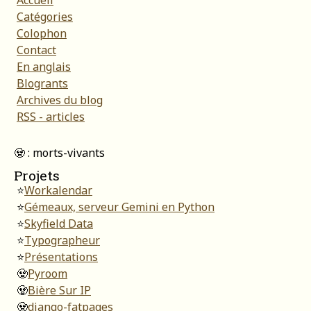
Accueil
Catégories
Colophon
Contact
En anglais
Blogrants
Archives du blog
RSS - articles
🧟 : morts-vivants
Projets
⭐
Workalendar
⭐
Gémeaux, serveur Gemini en Python
⭐
Skyfield Data
⭐
Typographeur
⭐
Présentations
🧟
Pyroom
🧟
Bière Sur IP
🧟
django-fatpages