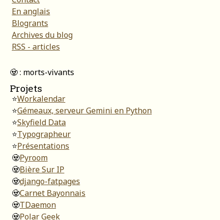
En anglais
Blogrants
Archives du blog
RSS - articles
🧟 : morts-vivants
Projets
⭐
Workalendar
⭐
Gémeaux, serveur Gemini en Python
⭐
Skyfield Data
⭐
Typographeur
⭐
Présentations
🧟
Pyroom
🧟
Bière Sur IP
🧟
django-fatpages
🧟
Carnet Bayonnais
🧟
TDaemon
🧟
Polar Geek