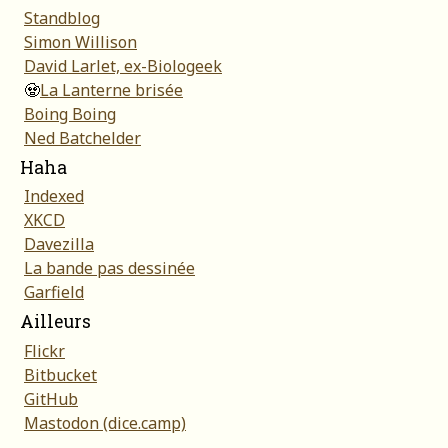
Standblog
Simon Willison
David Larlet, ex-Biologeek
🧟
La Lanterne brisée
Boing Boing
Ned Batchelder
Haha
Indexed
XKCD
Davezilla
La bande pas dessinée
Garfield
Ailleurs
Flickr
Bitbucket
GitHub
Mastodon (dice.camp)