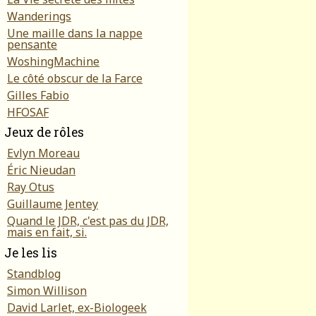
Wanderings
Une maille dans la nappe
pensante
WoshingMachine
Le côté obscur de la Farce
Gilles Fabio
HFOSAF
Jeux de rôles
Evlyn Moreau
Éric Nieudan
Ray Otus
Guillaume Jentey
Quand le JDR, c'est pas du JDR,
mais en fait, si.
Je les lis
Standblog
Simon Willison
David Larlet, ex-Biologeek