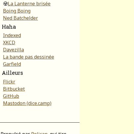
🧟
La Lanterne brisée
Boing Boing
Ned Batchelder
Haha
Indexed
XKCD
Davezilla
La bande pas dessinée
Garfield
Ailleurs
Flickr
Bitbucket
GitHub
Mastodon (dice.camp)