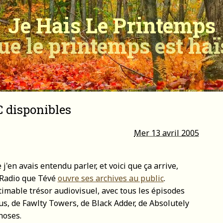
Je Hais Le Printemps
ue le printemps est ha
C disponibles
Mer 13 avril 2005
j'en avais entendu parler, et voici que ça arrive,
 Radio que Tévé
ouvre ses archives au public
.
timable trésor audiovisuel, avec tous les épisodes
us, de Fawlty Towers, de Black Adder, de Absolutely
hoses.