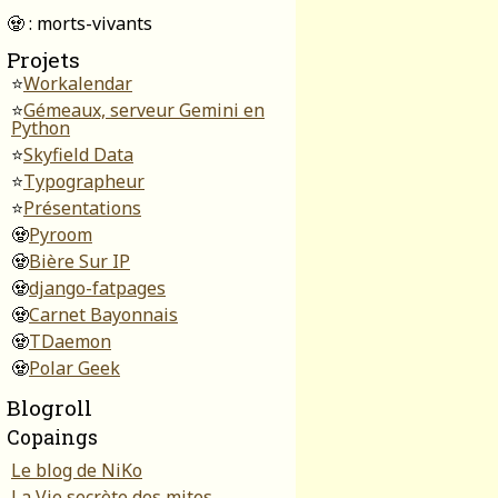
🧟 : morts-vivants
Projets
⭐
Workalendar
⭐
Gémeaux, serveur Gemini en
Python
⭐
Skyfield Data
⭐
Typographeur
⭐
Présentations
🧟
Pyroom
🧟
Bière Sur IP
🧟
django-fatpages
🧟
Carnet Bayonnais
🧟
TDaemon
🧟
Polar Geek
Blogroll
Copaings
Le blog de NiKo
La Vie secrète des mites