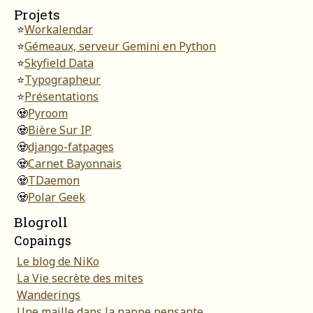
Projets
⭐
Workalendar
⭐
Gémeaux, serveur Gemini en Python
⭐
Skyfield Data
⭐
Typographeur
⭐
Présentations
🧟
Pyroom
🧟
Bière Sur IP
🧟
django-fatpages
🧟
Carnet Bayonnais
🧟
TDaemon
🧟
Polar Geek
Blogroll
Copaings
Le blog de NiKo
La Vie secrète des mites
Wanderings
Une maille dans la nappe pensante