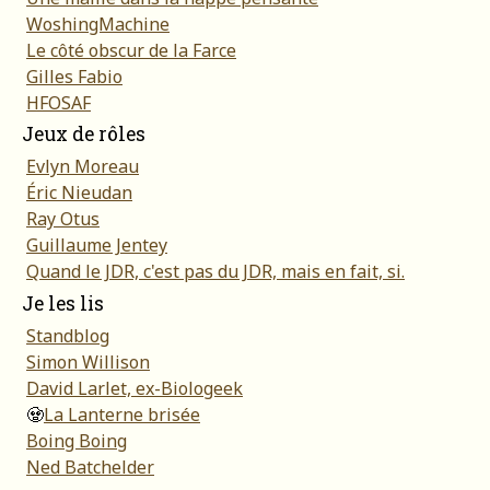
WoshingMachine
Le côté obscur de la Farce
Gilles Fabio
HFOSAF
Jeux de rôles
Evlyn Moreau
Éric Nieudan
Ray Otus
Guillaume Jentey
Quand le JDR, c'est pas du JDR, mais en fait, si.
Je les lis
Standblog
Simon Willison
David Larlet, ex-Biologeek
🧟
La Lanterne brisée
Boing Boing
Ned Batchelder