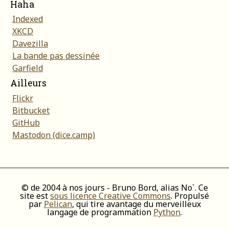
Haha
Indexed
XKCD
Davezilla
La bande pas dessinée
Garfield
Ailleurs
Flickr
Bitbucket
GitHub
Mastodon (dice.camp)
© de 2004 à nos jours - Bruno Bord, alias No`. Ce
site est
sous licence Creative Commons
. Propulsé
par
Pelican
, qui tire avantage du merveilleux
langage de programmation
Python
.