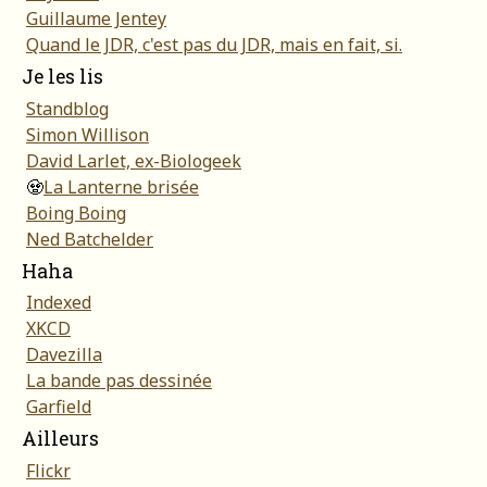
Guillaume Jentey
Quand le JDR, c'est pas du JDR, mais en fait, si.
Je les lis
Standblog
Simon Willison
David Larlet, ex-Biologeek
🧟
La Lanterne brisée
Boing Boing
Ned Batchelder
Haha
Indexed
XKCD
Davezilla
La bande pas dessinée
Garfield
Ailleurs
Flickr