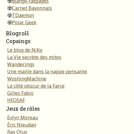
🧟
django-fatpages
🧟
Carnet Bayonnais
🧟
TDaemon
🧟
Polar Geek
Blogroll
Copaings
Le blog de NiKo
La Vie secrète des mites
Wanderings
Une maille dans la nappe pensante
WoshingMachine
Le côté obscur de la Farce
Gilles Fabio
HFOSAF
Jeux de rôles
Evlyn Moreau
Éric Nieudan
Ray Otus