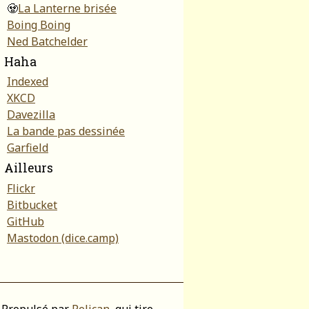
🧟
La Lanterne brisée
Boing Boing
Ned Batchelder
Haha
Indexed
XKCD
Davezilla
La bande pas dessinée
Garfield
Ailleurs
Flickr
Bitbucket
GitHub
Mastodon (dice.camp)