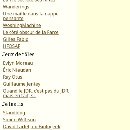
Wanderings
Une maille dans la nappe
pensante
WoshingMachine
Le côté obscur de la Farce
Gilles Fabio
HFOSAF
Jeux de rôles
Evlyn Moreau
Éric Nieudan
Ray Otus
Guillaume Jentey
Quand le JDR, c'est pas du JDR,
mais en fait, si.
Je les lis
Standblog
Simon Willison
David Larlet, ex-Biologeek