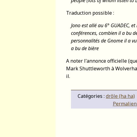
people (lots of whom listen t
Traduction possible :
Jono est allé au 6° GUADEC, et 
conférences, combien il a bu de
personnalités de Gnome il a vu
a bu de bière
A noter l'annonce officielle (qu
Mark Shuttleworth à Wolverhamp
il.
Catégories :
drôle (ha ha)
Permalien 