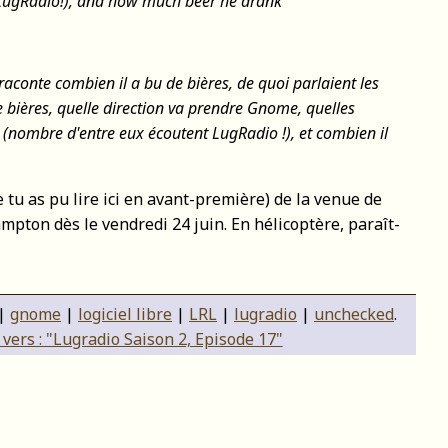
o LugRadio!), and how much beer he drank
raconte combien il a bu de bières, de quoi parlaient les
 bières, quelle direction va prendre Gnome, quelles
 (nombre d'entre eux écoutent LugRadio !), et combien il
e tu as pu lire ici en avant-première) de la venue de
ton dès le vendredi 24 juin. En hélicoptère, paraît-
|
gnome
|
logiciel libre
|
LRL
|
lugradio
|
unchecked
.
vers : "Lugradio Saison 2, Episode 17"