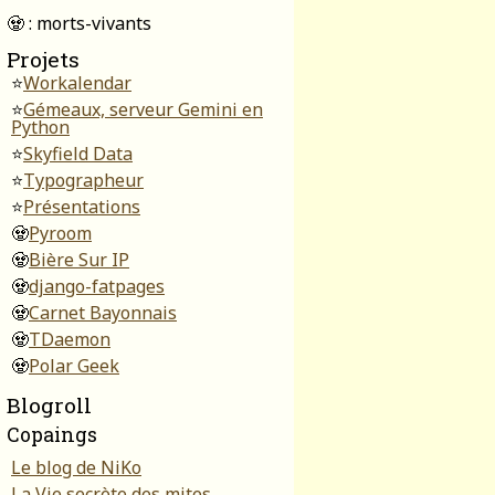
🧟 : morts-vivants
Projets
⭐
Workalendar
⭐
Gémeaux, serveur Gemini en
Python
⭐
Skyfield Data
⭐
Typographeur
⭐
Présentations
🧟
Pyroom
🧟
Bière Sur IP
🧟
django-fatpages
🧟
Carnet Bayonnais
🧟
TDaemon
🧟
Polar Geek
Blogroll
Copaings
Le blog de NiKo
La Vie secrète des mites