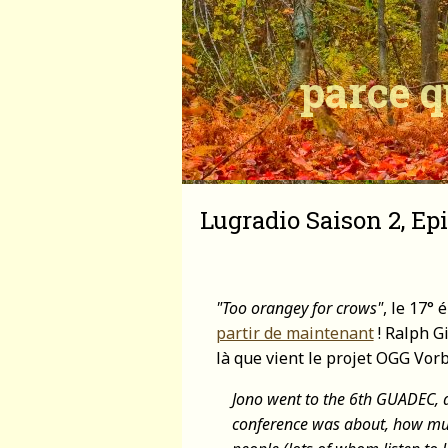
parce q
Lugradio Saison 2, Ep
"Too orangey for crows"
, le 17°
partir de maintenant
! Ralph Gi
là que vient le projet OGG Vorbi
Jono went to the 6th GUADEC, 
conference was about, how muc