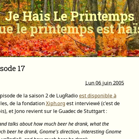
Je Hais Le Printemps
ue le printemps est ha
isode 17
Lun 06 juin 2005
 épisode de la saison 2 de LugRadio
est disponible à
les, de la fondation
Xiph.org
est interviewé (c'est de
s), et Jono revient sur le Guadec de Stuttgart :
and talks about how much beer he drank, what the
h beer he drank, Gnome's direction, interesting Gnome