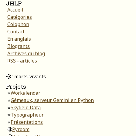
JHLP
Accueil
Catégories
Colophon
Contact
En anglais
Blogrants
Archives du blog
RSS - articles
🧟 : morts-vivants
Projets
⭐
Workalendar
⭐
Gémeaux, serveur Gemini en Python
⭐
Skyfield Data
⭐
Typographeur
⭐
Présentations
🧟
Pyroom