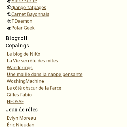
🧟
Bière Sur IP
🧟
django-fatpages
🧟
Carnet Bayonnais
🧟
TDaemon
🧟
Polar Geek
Blogroll
Copaings
Le blog de NiKo
La Vie secrète des mites
Wanderings
Une maille dans la nappe pensante
WoshingMachine
Le côté obscur de la Farce
Gilles Fabio
HFOSAF
Jeux de rôles
Evlyn Moreau
Éric Nieudan