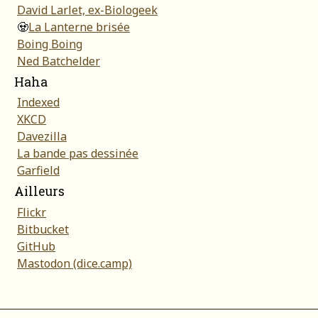
David Larlet, ex-Biologeek
🧟
La Lanterne brisée
Boing Boing
Ned Batchelder
Haha
Indexed
XKCD
Davezilla
La bande pas dessinée
Garfield
Ailleurs
Flickr
Bitbucket
GitHub
Mastodon (dice.camp)