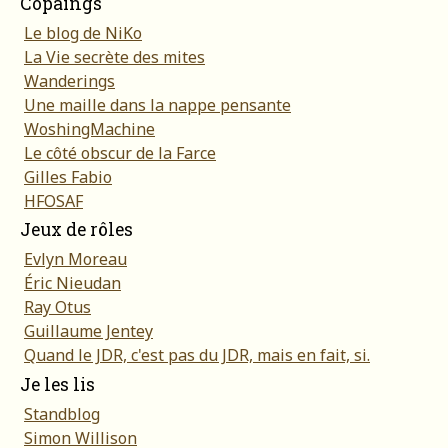
Copaings
Le blog de NiKo
La Vie secrète des mites
Wanderings
Une maille dans la nappe pensante
WoshingMachine
Le côté obscur de la Farce
Gilles Fabio
HFOSAF
Jeux de rôles
Evlyn Moreau
Éric Nieudan
Ray Otus
Guillaume Jentey
Quand le JDR, c'est pas du JDR, mais en fait, si.
Je les lis
Standblog
Simon Willison