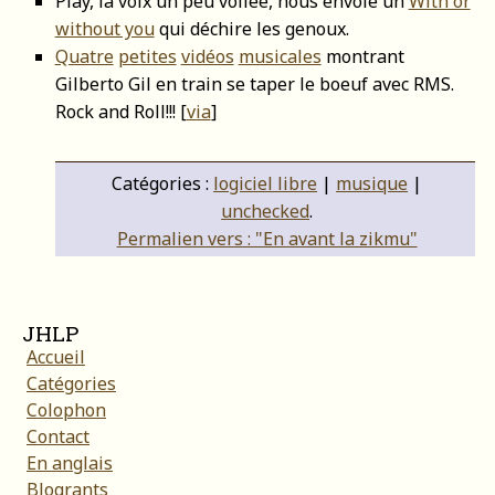
Play, la voix un peu voilée, nous envoie un
With or
without you
qui déchire les genoux.
Quatre
petites
vidéos
musicales
montrant
Gilberto Gil en train se taper le boeuf avec RMS.
Rock and Roll!!! [
via
]
Catégories :
logiciel libre
|
musique
|
unchecked
.
Permalien vers : "En avant la zikmu"
JHLP
Accueil
Catégories
Colophon
Contact
En anglais
Blogrants