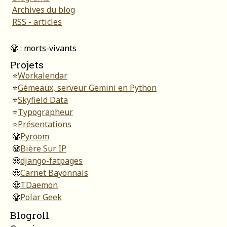
Archives du blog
RSS - articles
🧟 : morts-vivants
Projets
⭐
Workalendar
⭐
Gémeaux, serveur Gemini en Python
⭐
Skyfield Data
⭐
Typographeur
⭐
Présentations
🧟
Pyroom
🧟
Bière Sur IP
🧟
django-fatpages
🧟
Carnet Bayonnais
🧟
TDaemon
🧟
Polar Geek
Blogroll