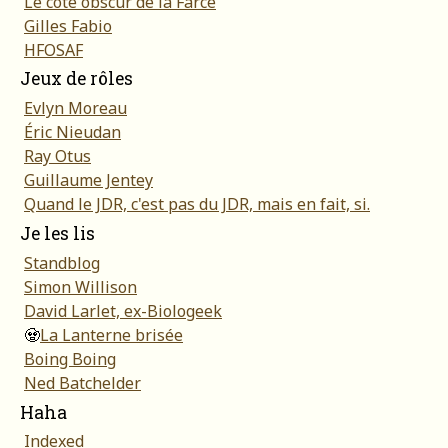
Le côté obscur de la Farce
Gilles Fabio
HFOSAF
Jeux de rôles
Evlyn Moreau
Éric Nieudan
Ray Otus
Guillaume Jentey
Quand le JDR, c'est pas du JDR, mais en fait, si.
Je les lis
Standblog
Simon Willison
David Larlet, ex-Biologeek
🧟
La Lanterne brisée
Boing Boing
Ned Batchelder
Haha
Indexed