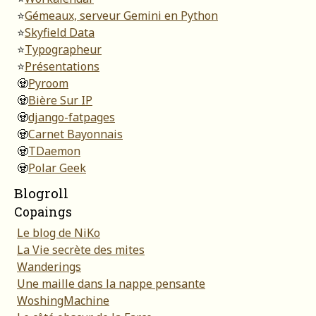
⭐
Gémeaux, serveur Gemini en Python
⭐
Skyfield Data
⭐
Typographeur
⭐
Présentations
🧟
Pyroom
🧟
Bière Sur IP
🧟
django-fatpages
🧟
Carnet Bayonnais
🧟
TDaemon
🧟
Polar Geek
Blogroll
Copaings
Le blog de NiKo
La Vie secrète des mites
Wanderings
Une maille dans la nappe pensante
WoshingMachine