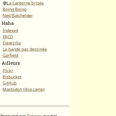
🧟
La Lanterne brisée
Boing Boing
Ned Batchelder
Haha
Indexed
XKCD
Davezilla
La bande pas dessinée
Garfield
Ailleurs
Flickr
Bitbucket
GitHub
Mastodon (dice.camp)