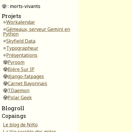
🧟 : morts-vivants
Projets
⭐
Workalendar
⭐
Gémeaux, serveur Gemini en
Python
⭐
Skyfield Data
⭐
Typographeur
⭐
Présentations
🧟
Pyroom
🧟
Bière Sur IP
🧟
django-fatpages
🧟
Carnet Bayonnais
🧟
TDaemon
🧟
Polar Geek
Blogroll
Copaings
Le blog de NiKo
La Vie secrète des mites