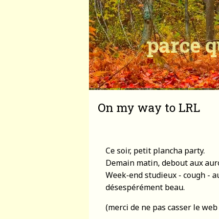
parce q
On my way to LRL
Ce soir, petit plancha party.
Demain matin, debout aux auro
Week-end studieux - cough - au 
désespérément beau.
(merci de ne pas casser le we