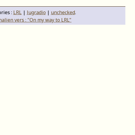
ries :
LRL
|
lugradio
|
unchecked
.
alien vers : "On my way to LRL"