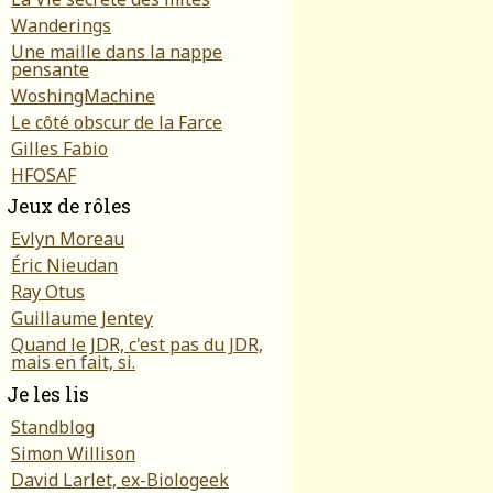
Wanderings
Une maille dans la nappe
pensante
WoshingMachine
Le côté obscur de la Farce
Gilles Fabio
HFOSAF
Jeux de rôles
Evlyn Moreau
Éric Nieudan
Ray Otus
Guillaume Jentey
Quand le JDR, c'est pas du JDR,
mais en fait, si.
Je les lis
Standblog
Simon Willison
David Larlet, ex-Biologeek